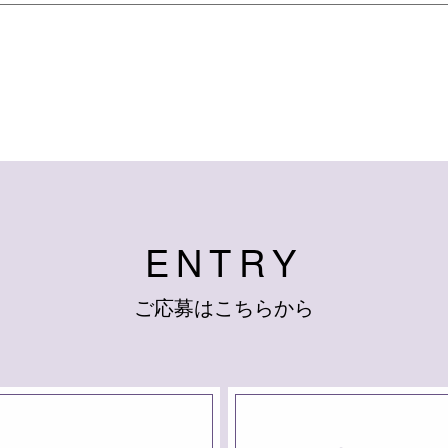
E
N
T
R
Y
ご
応
募
は
こ
ち
ら
か
ら