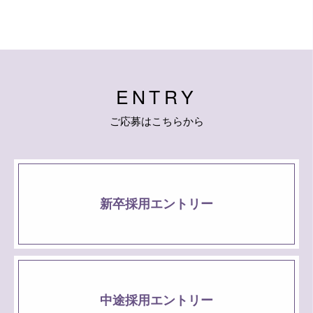
E
N
T
R
Y
ご
応
募
は
こ
ち
ら
か
ら
新卒採用エントリー
中途採用エントリー