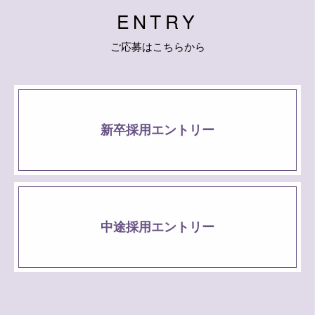
E
N
T
R
Y
ご
応
募
は
こ
ち
ら
か
ら
新卒採用エントリー
中途採用エントリー