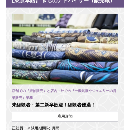
【東京本館】 きものアドバイザー（販売職）
店舗での『振袖販売』と店内・外での『一般呉服やジュエリーの営
業販売』業務
未経験者・第二新卒歓迎！経験者優遇！
雇用形態
正社員 ※試用期間6ヶ月間