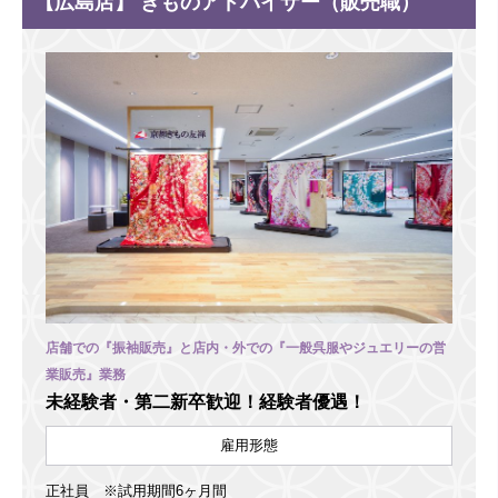
【広島店】 きものアドバイザー（販売職）
店舗での『振袖販売』と店内・外での『一般呉服やジュエリーの営
業販売』業務
未経験者・第二新卒歓迎！経験者優遇！
雇用形態
正社員 ※試用期間6ヶ月間