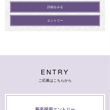
詳細をみる
エントリー
E
N
T
R
Y
ご
応
募
は
こ
ち
ら
か
ら
新卒採用エントリー