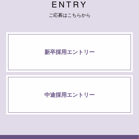
E
N
T
R
Y
ご
応
募
は
こ
ち
ら
か
ら
新卒採用エントリー
中途採用エントリー