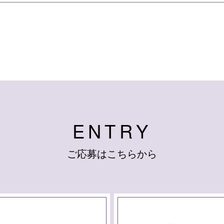
E
N
T
R
Y
ご
応
募
は
こ
ち
ら
か
ら