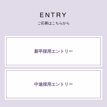
E
N
T
R
Y
ご
応
募
は
こ
ち
ら
か
ら
新卒採用エントリー
中途採用エントリー