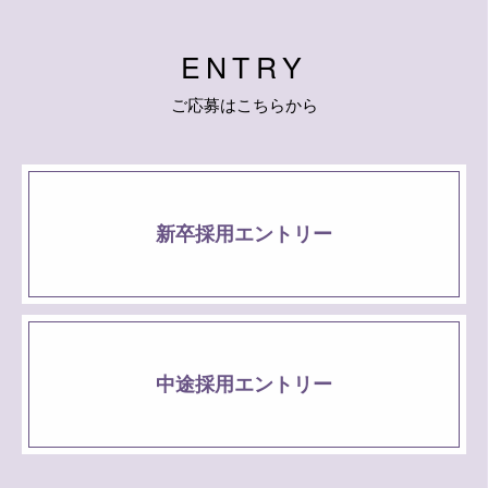
E
N
T
R
Y
ご
応
募
は
こ
ち
ら
か
ら
新卒採用エントリー
中途採用エントリー