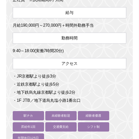
給与
月給190,000円～270,000円＋時間外勤務手当
勤務時間
9:40～18:00(実働7時間20分)
アクセス
・JR京都駅より徒歩3分
・近鉄京都駅より徒歩5分
・地下鉄烏丸線京都駅より徒歩2分
・1F JTB／地下道烏丸塩小路1番出口
駅チカ
未経験者歓迎
経験者優遇
昇給年1回
交通費支給
シフト制
年間休日125日