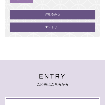
詳細をみる
エントリー
E
N
T
R
Y
ご
応
募
は
こ
ち
ら
か
ら