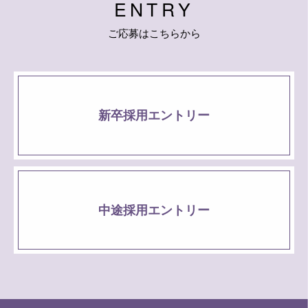
E
N
T
R
Y
ご
応
募
は
こ
ち
ら
か
ら
新卒採用エントリー
中途採用エントリー