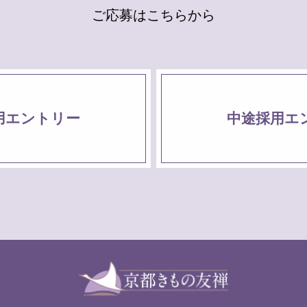
ご
応
募
は
こ
ち
ら
か
ら
用エントリー
中途採用エ