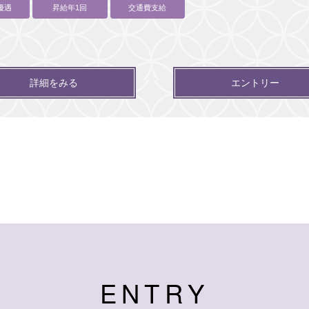
優遇
昇給年1回
交通費支給
詳細をみる
エントリー
E
N
T
R
Y