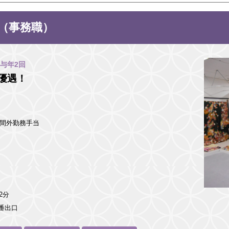
（事務職）
与年2回
優遇！
円＋時間外勤務手当
歩2分
1番出口