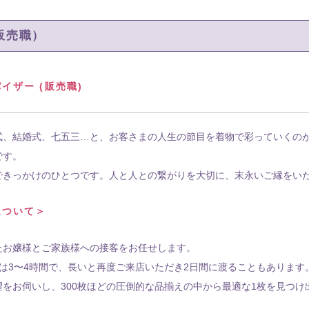
販売職）
イザー (販売職)
式、結婚式、七五三…と、お客さまの人生の節目を着物で彩っていくの
です。
できっかけのひとつです。人と人との繋がりを大切に、末永いご縁をい
について＞
たお嬢様とご家族様への接客をお任せします。
は3〜4時間で、長いと再度ご来店いただき2日間に渡ることもあります
望をお伺いし、300枚ほどの圧倒的な品揃えの中から最適な1枚を見つ