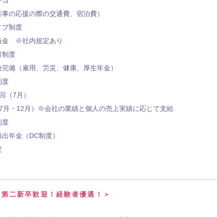
催事の応援の際の交通費、宿泊費）
ィブ制度
当金 ※社内規定あり
引制度
険完備（雇用、労災、健康、厚生年金）
制度
回（7月）
7月・12月）※会社の業績と個人の売上実績に応じて支給
制度
拠出年金（DC制度）
度
・第二新卒歓迎！経験者優遇！＞