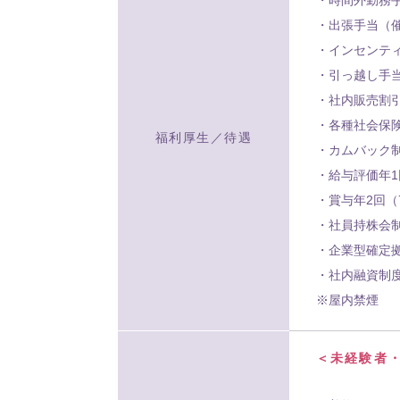
・出張手当（
・インセンテ
・引っ越し手
・社内販売割
・各種社会保
福利厚生／待遇
・カムバック
・給与評価年1
・賞与年2回（
・社員持株会
・企業型確定
・社内融資制
※屋内禁煙
＜未経験者