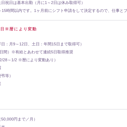
土日祝日は基本出勤（月に1～2日は休み取得可）
0～15時間以内です。1ヶ月前にシフト申請をして決定するので、仕事と
5日※暦により変動
日：月9～12日、土日：年間15日まで取得可）
2日間）※有給とあわせて連続5日取得推奨
/28～1/2 ※暦により変動あり）
暇
慶弔等）
業
50,000円まで／月）
手当