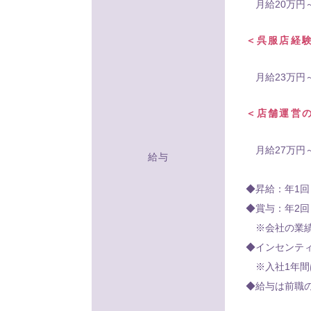
月給20万円
＜呉服店経
月給23万円
＜店舗運営
月給27万円
給与
◆昇給：年1回
◆賞与：年2回
※会社の業績
◆インセンテ
※入社1年間
◆給与は前職