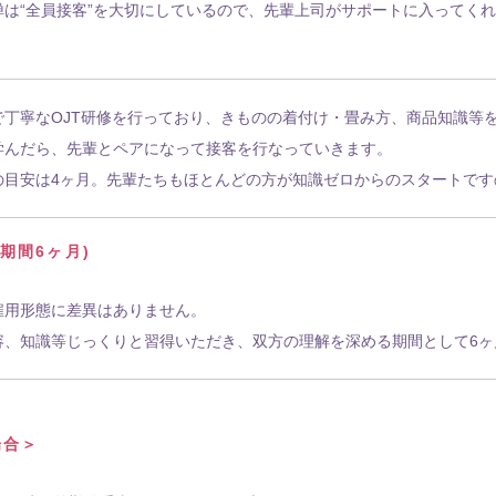
禅は“全員接客”を大切にしているので、先輩上司がサポートに入ってく
。
で丁寧なOJT研修を行っており、きものの着付け・畳み方、商品知識等
学んだら、先輩とペアになって接客を行なっていきます。
の目安は4ヶ月。先輩たちもほとんどの方が知識ゼロからのスタートです
用期間6ヶ月)
雇用形態に差異はありません。
容、知識等じっくりと習得いただき、双方の理解を深める期間として6ヶ
場合＞