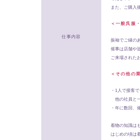
また、ご購入
＜一般呉服
仕事内容
振袖でご縁の
催事は店舗や
ご来場された
＜その他の
・1人で接客
他の社員と一
・年に数回、
着物の知識は
はじめの頃は