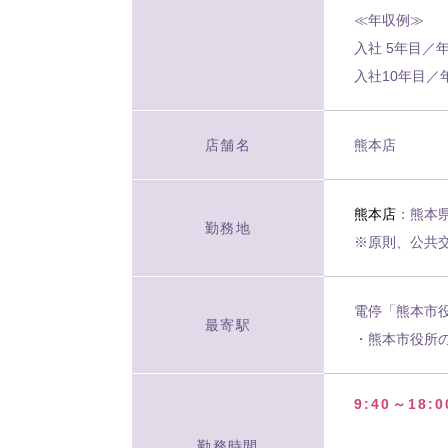
≪年収例≫
入社 5年目／年
入社10年目／
店舗名
熊本店
熊本店
：熊本県
勤務地
※原則、公共
電停「熊本市
最寄駅
・熊本市役所
9:40～18:
勤務時間