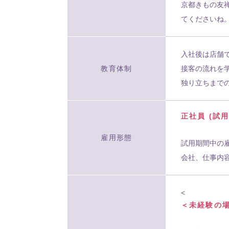
京都きもの友
てくださいね
入社後は店舗
教育体制
接客の流れを
独り立ちまで
正社員 (試
雇用形態
試用期間中の
会社、仕事内
<
＜未経験の