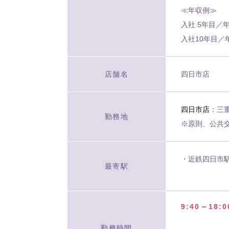
≪年収例≫
入社 5年目／年
入社10年目／
店舗名
四日市店
四日市店
：三重
勤務地
※原則、公共
・近鉄四日市
最寄駅
9:40～18:
勤務時間