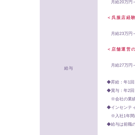
月給20万円
＜呉服店経
月給23万円
＜店舗運営
月給27万円
給与
◆昇給：年1回
◆賞与：年2回
※会社の業績
◆インセンテ
※入社1年間
◆給与は前職