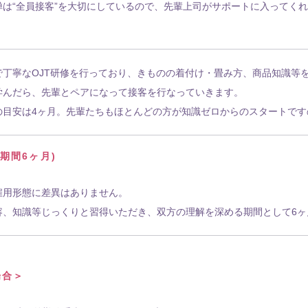
禅は“全員接客”を大切にしているので、先輩上司がサポートに入ってく
。
で丁寧なOJT研修を行っており、きものの着付け・畳み方、商品知識等
学んだら、先輩とペアになって接客を行なっていきます。
の目安は4ヶ月。先輩たちもほとんどの方が知識ゼロからのスタートです
用期間6ヶ月)
雇用形態に差異はありません。
容、知識等じっくりと習得いただき、双方の理解を深める期間として6ヶ
場合＞