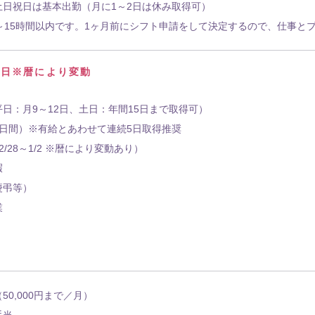
土日祝日は基本出勤（月に1～2日は休み取得可）
0～15時間以内です。1ヶ月前にシフト申請をして決定するので、仕事と
4日※暦により変動
日：月9～12日、土日：年間15日まで取得可）
2日間）※有給とあわせて連続5日取得推奨
/28～1/2 ※暦により変動あり）
暇
慶弔等）
業
50,000円まで／月）
手当