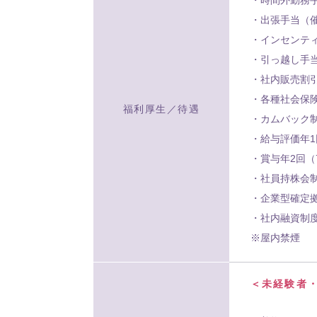
・出張手当（
・インセンテ
・引っ越し手
・社内販売割
・各種社会保
福利厚生／待遇
・カムバック
・給与評価年1
・賞与年2回（
・社員持株会
・企業型確定
・社内融資制
※屋内禁煙
＜未経験者