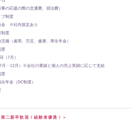
催事の応援の際の交通費、宿泊費）
ィブ制度
当金 ※社内規定あり
引制度
険完備（雇用、労災、健康、厚生年金）
制度
回（7月）
7月・12月）※会社の業績と個人の売上実績に応じて支給
制度
拠出年金（DC制度）
度
・第二新卒歓迎！経験者優遇！＞