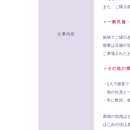
また、ご購入
＜一般呉服
仕事内容
振袖でご縁の
催事は店舗や
ご来場された
＜その他の
・1人で接客
他の社員と一
・年に数回、
着物の知識は
はじめの頃は