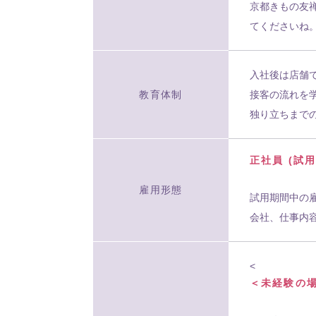
京都きもの友
てくださいね
入社後は店舗
教育体制
接客の流れを
独り立ちまで
正社員 (試
雇用形態
試用期間中の
会社、仕事内
<
＜未経験の