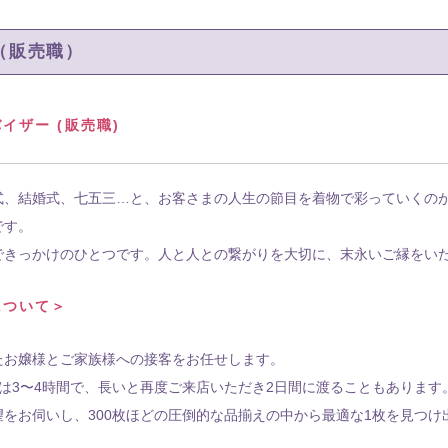
（販売職）
イザー (販売職)
式、結婚式、七五三…と、お客さまの人生の節目を着物で彩っていくの
です。
できっかけのひとつです。人と人との繋がりを大切に、末永いご縁をい
について＞
たお嬢様とご家族様への接客をお任せします。
は3〜4時間で、長いと再度ご来店いただき2日間に渡ることもあります
望をお伺いし、300枚ほどの圧倒的な品揃えの中から最適な1枚を見つ